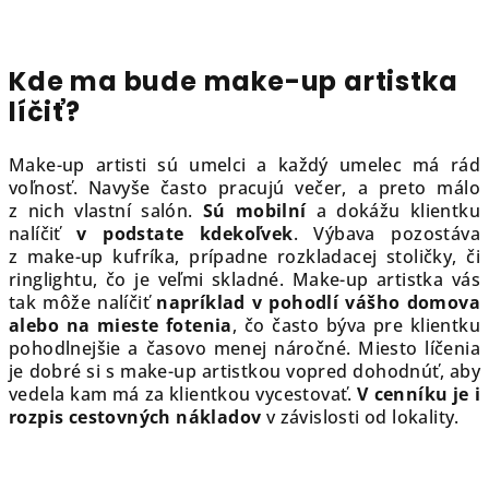
Kde ma bude make-up artistka
líčiť?
Make-up artisti sú umelci a každý umelec má rád
voľnosť. Navyše často pracujú večer, a preto málo
z nich vlastní salón.
Sú mobilní
a dokážu klientku
nalíčiť
v podstate kdekoľvek
. Výbava pozostáva
z make-up kufríka, prípadne rozkladacej stoličky, či
ringlightu, čo je veľmi skladné. Make-up artistka vás
tak môže nalíčiť
napríklad v pohodlí vášho domova
alebo na mieste fotenia
, čo často býva pre klientku
pohodlnejšie a časovo menej náročné. Miesto líčenia
je dobré si s make-up artistkou vopred dohodnúť, aby
vedela kam má za klientkou vycestovať.
V cenníku je i
rozpis cestovných nákladov
v závislosti od lokality.