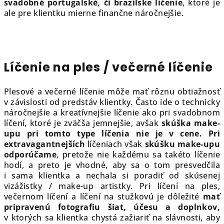
svadobné portugalské, či brazílske líčenie
, ktoré je
ale pre klientku mierne finančne náročnejšie.
Líčenie na ples / večerné líčenie
Plesové a večerné líčenie môže mať rôznu obtiažnosť
v závislosti od predstáv klientky. Často ide o technicky
náročnejšie a kreatívnejšie líčenie ako pri svadobnom
líčení, ktoré je zväčša jemnejšie, avšak
skúška make-
upu pri tomto type líčenia nie je v cene.
Pri
extravagantnejších
líčeniach však
skúšku make-upu
odporúčame
, pretože nie každému sa takéto líčenie
hodí, a preto je vhodné, aby sa o tom presvedčila
i sama klientka a nechala si poradiť od skúsenej
vizážistky / make-up artistky. Pri líčení na ples,
večernom líčení a líčení na stužkovú je dôležité
mať
pripravenú fotografiu šiat, účesu a doplnkov,
v ktorých sa klientka chystá zažiariť na slávnosti, aby