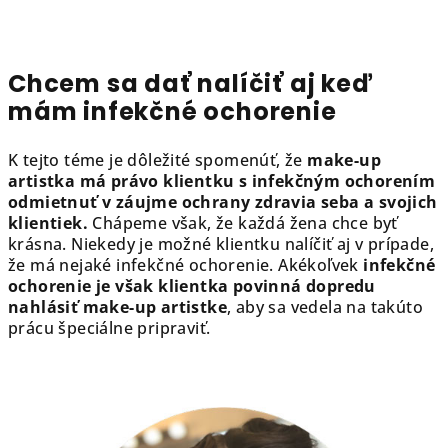
Chcem sa dať nalíčiť aj keď
mám infekčné ochorenie
K tejto téme je dôležité spomenúť, že
make-up
artistka má právo klientku s infekčným ochorením
odmietnuť v záujme ochrany zdravia seba a svojich
klientiek.
Chápeme však, že každá žena chce byť
krásna. Niekedy je možné klientku nalíčiť aj v prípade,
že má nejaké infekčné ochorenie. Akékoľvek
infekčné
ochorenie je však klientka povinná dopredu
nahlásiť make-up artistke
, aby sa vedela na takúto
prácu špeciálne pripraviť.