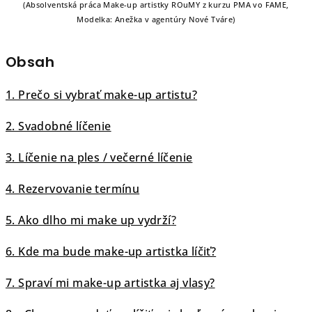
(Absolventská práca Make-up artistky ROuMY z kurzu PMA vo FAME,
Modelka: Anežka v agentúry Nové Tváre)
Obsah
1. Prečo si vybrať make-up artistu?
2. Svadobné líčenie
3. Líčenie na ples / večerné líčenie
4. Rezervovanie termínu
5. Ako dlho mi make up vydrží
?
6. Kde ma bude make-up artistka líčiť?
7. Spraví mi make-up artistka aj vlasy?