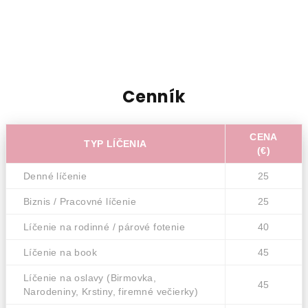
Cenník
CENA
TYP LÍČENIA
(€)
Denné líčenie
25
Biznis / Pracovné líčenie
25
Líčenie na rodinné / párové fotenie
40
Líčenie na book
45
Líčenie na oslavy (Birmovka,
45
Narodeniny, Krstiny, firemné večierky)