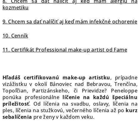
8. Chcem sa dať nalíčiť aj keď mám alergiu na
kozmetiku
9. Chcem sa dať nalíčiť aj keď mám infekčné ochorenie
10. Cenník
11. Certifikát Professional make-up artist od Fame
Hľadáš
certifikovanú make-up artistku
, prípadne
vizážistku v okolí Bánoviec nad Bebravou, Trenčína,
Topoľčian, Partizánskeho, či Prievidze? Peneloppe
ponúka profesionálne
líčenie na každú špeciálnu
príležitosť
. Od líčenia na svadbu, oslavy, líčenia na
ples, líčenia na stužkovú, večerného líčenia až po
kurz
sebalíčenia
pre ženy v každom veku.