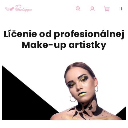
Prejsť
na
obsah
Nákupn
Hľadať
Prihlásenie
Líčenie od profesionálnej
košík
Make-up artistky