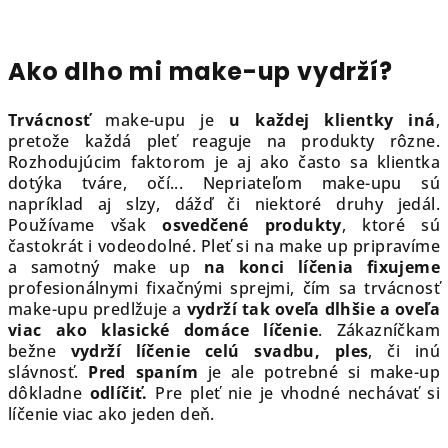
Ako dlho mi make-up vydrží?
Trvácnosť
make-upu je
u každej klientky iná
,
pretože každá pleť reaguje na produkty rôzne.
Rozhodujúcim faktorom je aj ako často sa klientka
dotýka tváre, očí... Nepriateľom make-upu sú
napríklad aj slzy, dážď či niektoré druhy jedál.
Používame však
osvedčené produkty
, ktoré sú
častokrát i vodeodolné. Pleť si na make up pripravíme
a samotný make up
na konci líčenia fixujeme
profesionálnymi fixačnými sprejmi, čím sa trvácnosť
make-upu predlžuje a
vydrží tak oveľa dlhšie a oveľa
viac ako klasické domáce líčenie
. Zákazníčkam
bežne
vydrží líčenie celú svadbu, ples
, či inú
slávnosť.
Pred spaním
je ale potrebné si make-up
dôkladne
odlíčiť.
Pre pleť nie je vhodné nechávať si
líčenie viac ako jeden deň.