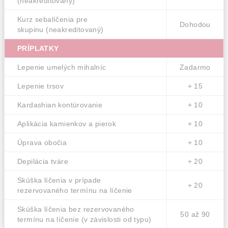
(neakreditovaný)
Kurz sebalíčenia pre
Dohodou
skupinu (neakreditovaný)
PRÍPLATKY
Lepenie umelých mihalníc
Zadarmo
Lepenie trsov
+ 15
Kardashian kontúrovanie
+ 10
Aplikácia kamienkov a pierok
+ 10
Úprava obočia
+ 10
Depilácia tváre
+ 20
Skúška líčenia v prípade
+ 20
rezervovaného termínu na líčenie
Skúška líčenia bez rezervovaného
50 až 90
termínu na líčenie (v závislosti od typu)