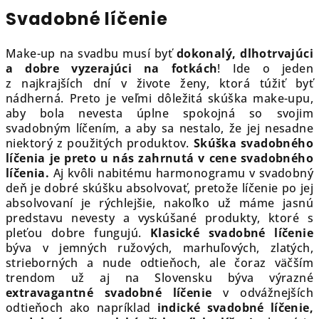
Svadobné líčenie
Make-up na svadbu musí byť
dokonalý, dlhotrvajúci
a dobre vyzerajúci na fotkách
! Ide o jeden
z najkrajších dní v živote ženy, ktorá túžiť byť
nádherná. Preto je veľmi dôležitá skúška make-upu,
aby bola nevesta úplne spokojná so svojim
svadobným líčením, a aby sa nestalo, že jej nesadne
niektorý z použitých produktov.
Skúška svadobného
líčenia je preto u nás zahrnutá v cene svadobného
líčenia.
Aj kvôli nabitému harmonogramu v svadobný
deň je dobré skúšku absolvovať, pretože líčenie po jej
absolvovaní je rýchlejšie, nakoľko už máme jasnú
predstavu nevesty a vyskúšané produkty, ktoré s
pleťou dobre fungujú.
Klasické svadobné líčenie
býva v jemných ružových, marhuľových, zlatých,
strieborných a nude odtieňoch, ale čoraz väčším
trendom už aj na Slovensku býva výrazné
extravagantné svadobné líčenie
v odvážnejších
odtieňoch ako napríklad
indické svadobné líčenie,