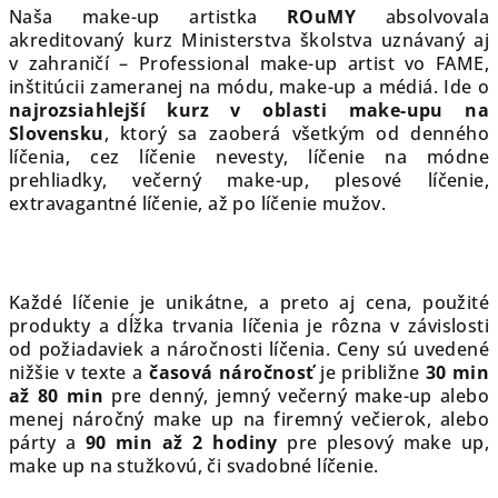
Naša make-up artistka
ROuMY
absolvovala
akreditovaný kurz Ministerstva školstva uznávaný aj
v zahraničí – Professional make-up artist vo FAME,
inštitúcii zameranej na módu, make-up a médiá. Ide o
najrozsiahlejší kurz v oblasti make-upu na
Slovensku
, ktorý sa zaoberá všetkým od denného
líčenia, cez líčenie nevesty, líčenie na módne
prehliadky, večerný make-up, plesové líčenie,
extravagantné líčenie, až po líčenie mužov.
Každé líčenie je unikátne, a preto aj cena, použité
produkty a dĺžka trvania líčenia je rôzna v závislosti
od požiadaviek a náročnosti líčenia. Ceny sú uvedené
nižšie v texte a
časová náročnosť
je približne
30 min
až 80 min
pre denný, jemný večerný make-up alebo
menej náročný make up na firemný večierok, alebo
párty a
90 min až 2 hodiny
pre plesový make up,
make up na stužkovú, či svadobné líčenie.