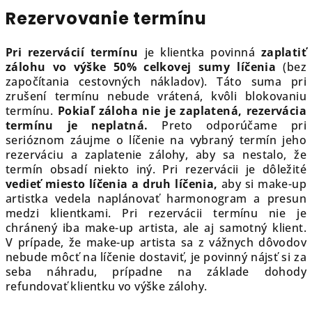
Rezervovanie termínu
Pri rezervácií termínu
je klientka povinná
zaplatiť
zálohu vo výške 50% celkovej sumy líčenia
(bez
započítania cestovných nákladov). Táto suma pri
zrušení termínu nebude vrátená, kvôli blokovaniu
termínu.
Pokiaľ záloha nie je zaplatená, rezervácia
termínu je neplatná.
Preto odporúčame pri
serióznom záujme o líčenie na vybraný termín jeho
rezerváciu a zaplatenie zálohy, aby sa nestalo, že
termín obsadí niekto iný. Pri rezervácii je dôležité
vedieť miesto líčenia a druh líčenia,
aby si make-up
artistka vedela naplánovať harmonogram a presun
medzi klientkami. Pri rezervácii termínu nie je
chránený iba make-up artista, ale aj samotný klient.
V prípade, že make-up artista sa z vážnych dôvodov
nebude môcť na líčenie dostaviť, je povinný nájsť si za
seba náhradu, prípadne na základe dohody
refundovať klientku vo výške zálohy.