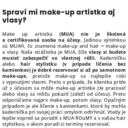
Spraví mi make-up artistka aj
vlasy?
Make up artistka
(MUA) nie je školená
a certifikovaná osoba na účesy.
Jedinou výnimkou
sú MUAH, čo znamená make-up and hair = make-up
a vlasy. Naša vizážistka je MUA, čiže
vlasy si budete
musieť zabezpečiť vo vlastnej réžii.
Kaderníčku
alebo
hair stylistku (v prípade líčenia bez
kamienkov) je dobré rezervovať si až po samotnom
make-upe
, pretože make-up sa najlepšie robí
s vypnutými vlasmi. Preto v prípade, že klientka príde
už s účesom sa môže make-up artistke zle pracovať
alebo vlasy sa môžu pokaziť (záleží od účesu). Preto
odporúčame najprv make-up, potom vlasy. Opačným
prípadom je ale líčenie s kamienkami, ktoré by mohla
kaderníčka pri svojej práci omylom odtrhnúť. Vtedy je
lepšie vopred sa poradiť s MUA ROuMY a s vašou hair
stylistkou, v akom poradí si termíny rezervovať.