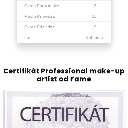
Okres Partizánske
13
Mesto Prievidza
10
Okres Prievidza
15
Iné
Dohodou
Certifikát Professional make-up
artist od Fame