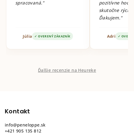
spracovaná."
pozitívne hodno
skutočne rýchle
Ďakujem."
Júlia
Adri
✓ OVERENÝ ZÁKAZNÍK
✓ OVEREN
Ďalšie recenzie na Heureke
Z
á
p
Kontakt
ä
info
@
peneloppe.sk
t
+421 905 135 812